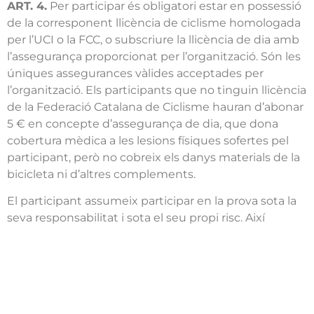
ART. 4.
Per participar és obligatori estar en possessió
de la corresponent llicència de ciclisme homologada
per l’UCI o la FCC, o subscriure la llicència de dia amb
l’assegurança proporcionat per l’organització. Són les
úniques assegurances vàlides acceptades per
l’organització. Els participants que no tinguin llicència
de la Federació Catalana de Ciclisme hauran d’abonar
5 € en concepte d’assegurança de dia, que dona
cobertura mèdica a les lesions físiques sofertes pel
participant, però no cobreix els danys materials de la
bicicleta ni d’altres complements.
El participant assumeix participar en la prova sota la
seva responsabilitat i sota el seu propi risc. Així
mateix, en el moment de la seva inscripció, el
participant manifesta ser físicament apte per a la
prova.
La inscripció és personal i intransferible i suposa
l’acceptació de tots els articles del present